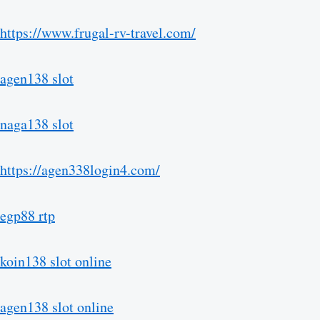
https://www.frugal-rv-travel.com/
agen138 slot
naga138 slot
https://agen338login4.com/
egp88 rtp
koin138 slot online
agen138 slot online