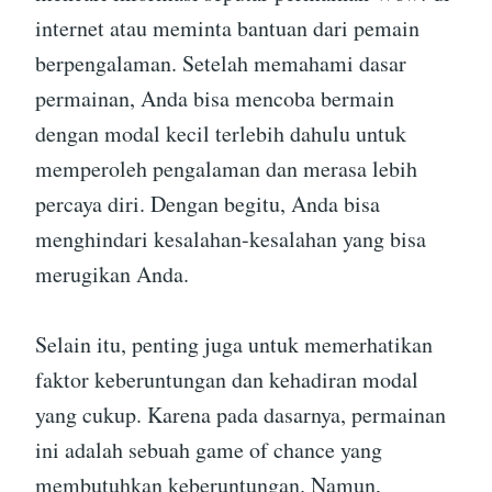
internet atau meminta bantuan dari pemain
berpengalaman. Setelah memahami dasar
permainan, Anda bisa mencoba bermain
dengan modal kecil terlebih dahulu untuk
memperoleh pengalaman dan merasa lebih
percaya diri. Dengan begitu, Anda bisa
menghindari kesalahan-kesalahan yang bisa
merugikan Anda.
Selain itu, penting juga untuk memerhatikan
faktor keberuntungan dan kehadiran modal
yang cukup. Karena pada dasarnya, permainan
ini adalah sebuah game of chance yang
membutuhkan keberuntungan. Namun,