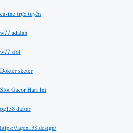
casino trực tuyến
w77 adalah
w77 slot
Dokter sketer
Slot Gacor Hari Ini
pg138 daftar
https://agen138.design/