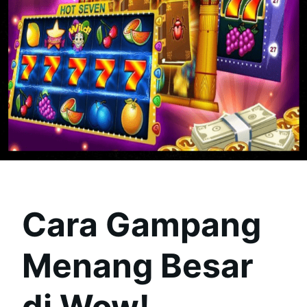
Cara Gampang
Menang Besar
di Wow!