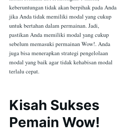
keberuntungan tidak akan berpihak pada Anda
jika Anda tidak memiliki modal yang cukup
untuk bertahan dalam permainan. Jadi,
pastikan Anda memiliki modal yang cukup
sebelum memasuki permainan Wow!. Anda
juga bisa menerapkan strategi pengelolaan
modal yang baik agar tidak kehabisan modal
terlalu cepat.
Kisah Sukses
Pemain Wow!