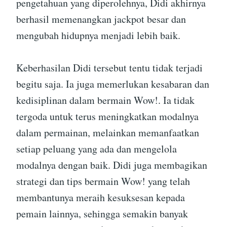
pengetahuan yang diperolehnya, Didi akhirnya
berhasil memenangkan jackpot besar dan
mengubah hidupnya menjadi lebih baik.
Keberhasilan Didi tersebut tentu tidak terjadi
begitu saja. Ia juga memerlukan kesabaran dan
kedisiplinan dalam bermain Wow!. Ia tidak
tergoda untuk terus meningkatkan modalnya
dalam permainan, melainkan memanfaatkan
setiap peluang yang ada dan mengelola
modalnya dengan baik. Didi juga membagikan
strategi dan tips bermain Wow! yang telah
membantunya meraih kesuksesan kepada
pemain lainnya, sehingga semakin banyak