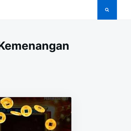
 Kemenangan