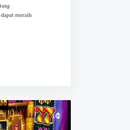
ntang
dapat meraih