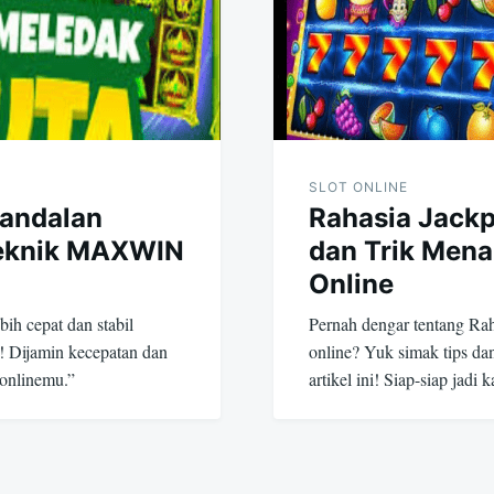
SLOT ONLINE
eandalan
Rahasia Jackp
Teknik MAXWIN
dan Trik Mena
Online
bih cepat dan stabil
Pernah dengar tentang Rah
 Dijamin kecepatan dan
online? Yuk simak tips da
 onlinemu.”
artikel ini! Siap-siap jadi 