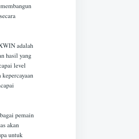
an membangun
secara
AXWIN adalah
an hasil yang
capai level
n kepercayaan
ncapai
bagai pemain
as akan
upa untuk