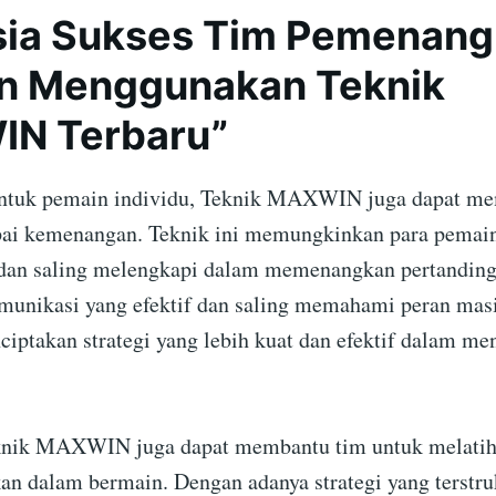
sia Sukses Tim Pemenang
n Menggunakan Teknik
N Terbaru”
untuk pemain individu, Teknik MAXWIN juga dapat m
ai kemenangan. Teknik ini memungkinkan para pemai
 dan saling melengkapi dalam memenangkan pertandin
unikasi yang efektif dan saling memahami peran mas
ciptakan strategi yang lebih kuat dan efektif dalam m
eknik MAXWIN juga dapat membantu tim untuk melatih
n dalam bermain. Dengan adanya strategi yang terstru