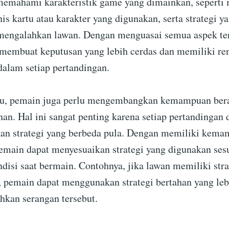
memahami karakteristik game yang dimainkan, seperti
is kartu atau karakter yang digunakan, serta strategi y
 mengalahkan lawan. Dengan menguasai semua aspek ter
membuat keputusan yang lebih cerdas dan memiliki re
dalam setiap pertandingan.
itu, pemain juga perlu mengembangkan kemampuan ber
an. Hal ini sangat penting karena setiap pertandingan 
an strategi yang berbeda pula. Dengan memiliki kem
pemain dapat menyesuaikan strategi yang digunakan ses
ndisi saat bermain. Contohnya, jika lawan memiliki str
f, pemain dapat menggunakan strategi bertahan yang leb
kan serangan tersebut.