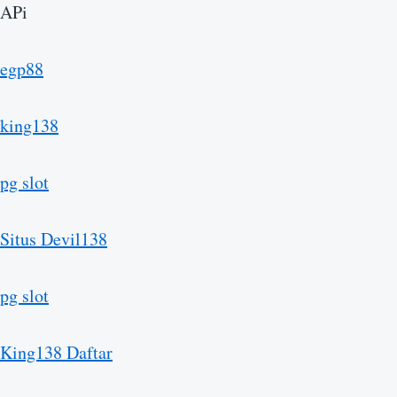
APi
egp88
king138
pg slot
Situs Devil138
pg slot
King138 Daftar