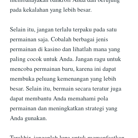
pada kekalahan yang lebih besar.
Selain itu, jangan terlalu terpaku pada satu
permainan saja. Cobalah berbagai jenis
permainan di kasino dan lihatlah mana yang
paling cocok untuk Anda. Jangan ragu untuk
mencoba permainan baru, karena ini dapat
membuka peluang kemenangan yang lebih
besar. Selain itu, bermain secara teratur juga
dapat membantu Anda memahami pola
permainan dan meningkatkan strategi yang
Anda gunakan.
Terakhir, janganlah lupa untuk memanfaatkan