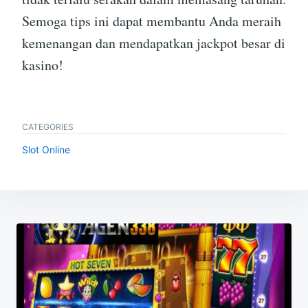
Semoga tips ini dapat membantu Anda meraih
kemenangan dan mendapatkan jackpot besar di
kasino!
CATEGORIES
Slot Online
Navigasi
pos