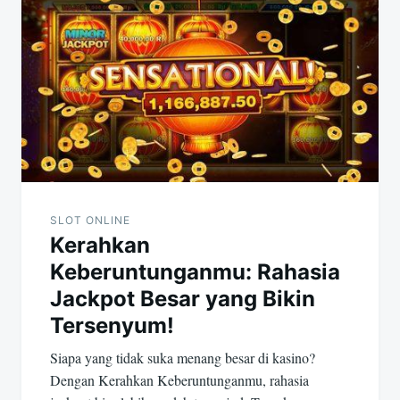
SLOT ONLINE
Kerahkan
Keberuntunganmu: Rahasia
Jackpot Besar yang Bikin
Tersenyum!
Siapa yang tidak suka menang besar di kasino?
Dengan Kerahkan Keberuntunganmu, rahasia