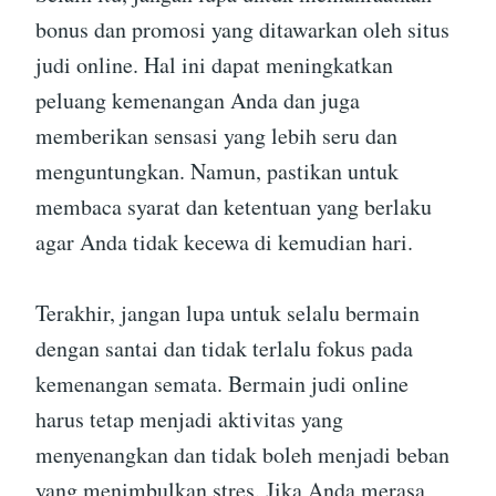
bonus dan promosi yang ditawarkan oleh situs
judi online. Hal ini dapat meningkatkan
peluang kemenangan Anda dan juga
memberikan sensasi yang lebih seru dan
menguntungkan. Namun, pastikan untuk
membaca syarat dan ketentuan yang berlaku
agar Anda tidak kecewa di kemudian hari.
Terakhir, jangan lupa untuk selalu bermain
dengan santai dan tidak terlalu fokus pada
kemenangan semata. Bermain judi online
harus tetap menjadi aktivitas yang
menyenangkan dan tidak boleh menjadi beban
yang menimbulkan stres. Jika Anda merasa