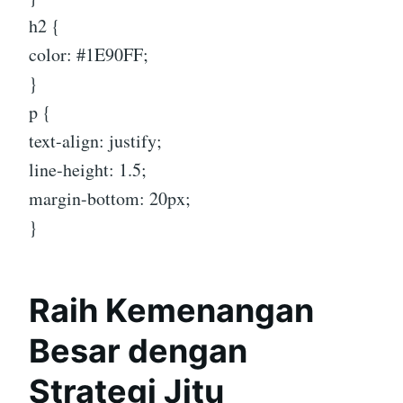
h2 {
color: #1E90FF;
}
p {
text-align: justify;
line-height: 1.5;
margin-bottom: 20px;
}
Raih Kemenangan
Besar dengan
Strategi Jitu