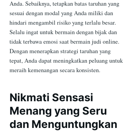
Anda. Sebaiknya, tetapkan batas taruhan yang
sesuai dengan modal yang Anda miliki dan
hindari mengambil risiko yang terlalu besar.
Selalu ingat untuk bermain dengan bijak dan
tidak terbawa emosi saat bermain judi online.
Dengan menerapkan strategi taruhan yang
tepat, Anda dapat meningkatkan peluang untuk
meraih kemenangan secara konsisten.
Nikmati Sensasi
Menang yang Seru
dan Menguntungkan