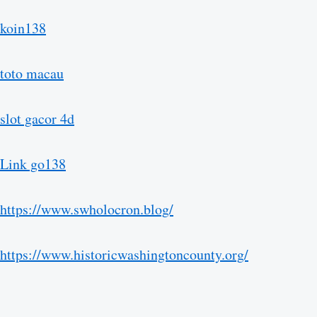
koin138
toto macau
slot gacor 4d
Link go138
https://www.swholocron.blog/
https://www.historicwashingtoncounty.org/