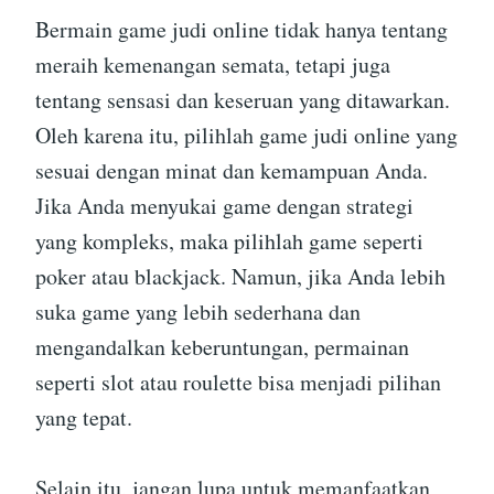
Bermain game judi online tidak hanya tentang
meraih kemenangan semata, tetapi juga
tentang sensasi dan keseruan yang ditawarkan.
Oleh karena itu, pilihlah game judi online yang
sesuai dengan minat dan kemampuan Anda.
Jika Anda menyukai game dengan strategi
yang kompleks, maka pilihlah game seperti
poker atau blackjack. Namun, jika Anda lebih
suka game yang lebih sederhana dan
mengandalkan keberuntungan, permainan
seperti slot atau roulette bisa menjadi pilihan
yang tepat.
Selain itu, jangan lupa untuk memanfaatkan