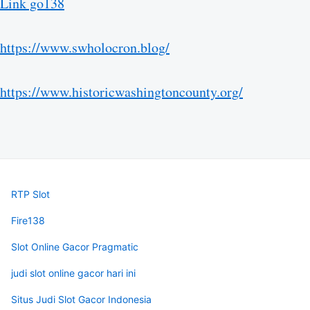
Link go138
https://www.swholocron.blog/
https://www.historicwashingtoncounty.org/
RTP Slot
Fire138
Slot Online Gacor Pragmatic
judi slot online gacor hari ini
Situs Judi Slot Gacor Indonesia