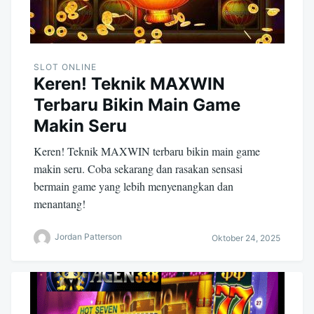
SLOT ONLINE
Keren! Teknik MAXWIN
Terbaru Bikin Main Game
Makin Seru
Keren! Teknik MAXWIN terbaru bikin main game
makin seru. Coba sekarang dan rasakan sensasi
bermain game yang lebih menyenangkan dan
menantang!
Jordan Patterson
Oktober 24, 2025