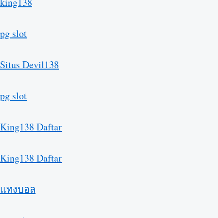
king138
pg slot
Situs Devil138
pg slot
King138 Daftar
King138 Daftar
แทงบอล