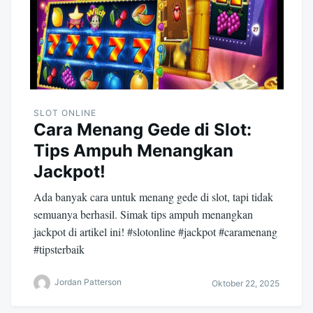
SLOT ONLINE
Cara Menang Gede di Slot:
Tips Ampuh Menangkan
Jackpot!
Ada banyak cara untuk menang gede di slot, tapi tidak
semuanya berhasil. Simak tips ampuh menangkan
jackpot di artikel ini! #slotonline #jackpot #caramenang
#tipsterbaik
Jordan Patterson
Oktober 22, 2025