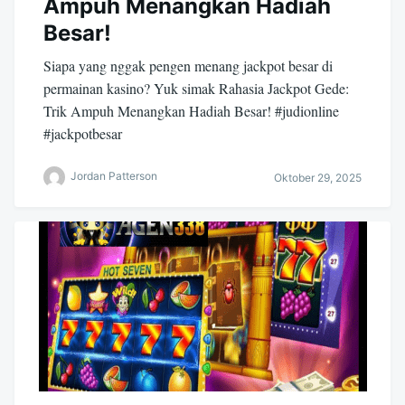
Ampuh Menangkan Hadiah
Besar!
Siapa yang nggak pengen menang jackpot besar di
permainan kasino? Yuk simak Rahasia Jackpot Gede:
Trik Ampuh Menangkan Hadiah Besar! #judionline
#jackpotbesar
Jordan Patterson
Oktober 29, 2025