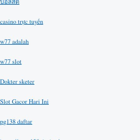
บอลสด
casino trực tuyến
w77 adalah
w77 slot
Dokter sketer
Slot Gacor Hari Ini
pg138 daftar