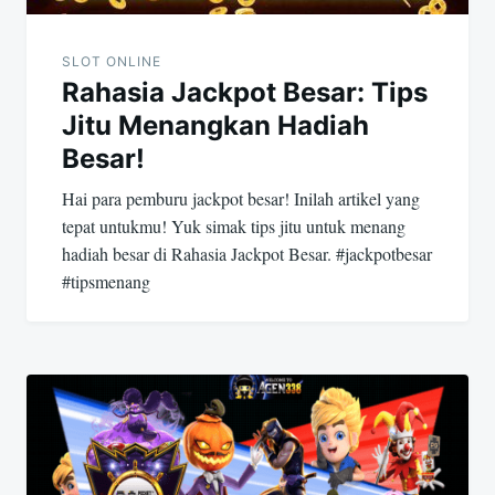
SLOT ONLINE
Rahasia Jackpot Besar: Tips
Jitu Menangkan Hadiah
Besar!
Hai para pemburu jackpot besar! Inilah artikel yang
tepat untukmu! Yuk simak tips jitu untuk menang
hadiah besar di Rahasia Jackpot Besar. #jackpotbesar
#tipsmenang