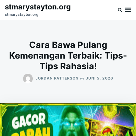
Skip
Search
stmarystayton.org
to
for:
stmarystayton.org
content
Cara Bawa Pulang
Kemenangan Terbaik: Tips-
Tips Rahasia!
on
JORDAN PATTERSON
JUNI 5, 2026