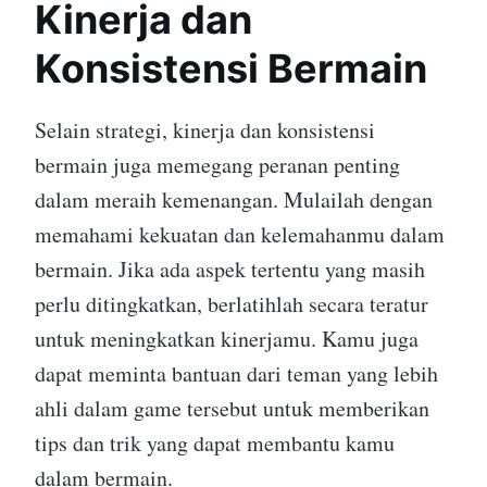
Kinerja dan
Konsistensi Bermain
Selain strategi, kinerja dan konsistensi
bermain juga memegang peranan penting
dalam meraih kemenangan. Mulailah dengan
memahami kekuatan dan kelemahanmu dalam
bermain. Jika ada aspek tertentu yang masih
perlu ditingkatkan, berlatihlah secara teratur
untuk meningkatkan kinerjamu. Kamu juga
dapat meminta bantuan dari teman yang lebih
ahli dalam game tersebut untuk memberikan
tips dan trik yang dapat membantu kamu
dalam bermain.